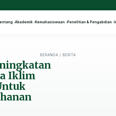
entang
Akademik
Kemahasiswaan
Penelitian & Pengabdian
I
BERANDA
/
BERITA
Peningkatan
a Iklim
Untuk
ahanan