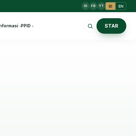
ID
EN
IG
FB
YT
STAR
nformasi
PPID