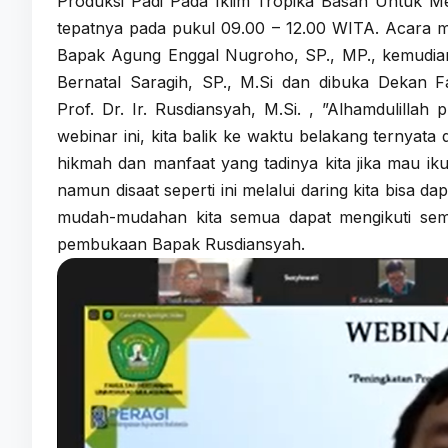
Produksi Padi Pada Iklim Tropika Basah Untuk 
tepatnya pada pukul 09.00 – 12.00 WITA. Acara mul
Bapak Agung Enggal Nugroho, SP., MP., kemudian 
Bernatal Saragih, SP., M.Si dan dibuka Dekan F
Prof. Dr. Ir. Rusdiansyah, M.Si. , ”Alhamdulillah 
webinar ini, kita balik ke waktu belakang ternyata 
hikmah dan manfaat yang tadinya kita jika mau iku
namun disaat seperti ini melalui daring kita bisa 
mudah-mudahan kita semua dapat mengikuti semu
pembukaan Bapak Rusdiansyah.