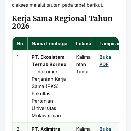
diakses melalui tautan pada tabel berikut.
Kerja Sama Regional Tahun
2026
No
Nama Lembaga
Lokasi
Lampiran
1
PT. Ekosistem
Kalima
Buka
Ternak Borneo
ntan
PDF
— dokumen
Timur
Perjanjian Kerja
Sama (PKS)
Fakultas
Pertanian
Universitas
Mulawarman.
2
PT. Adimitra
Kalima
Buka