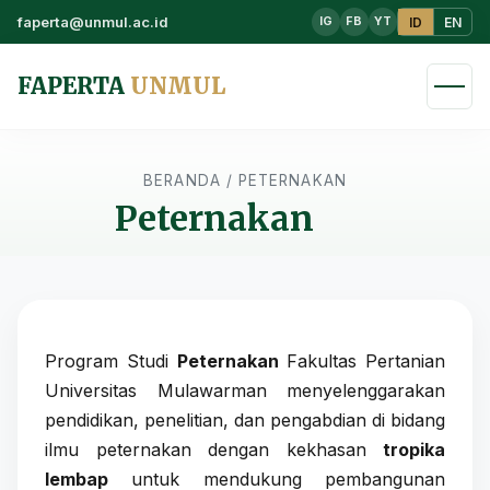
faperta@unmul.ac.id
ID
EN
IG
FB
YT
FAPERTA
UNMUL
BERANDA
/
PETERNAKAN
Peternakan
Program Studi
Peternakan
Fakultas Pertanian
Universitas Mulawarman menyelenggarakan
pendidikan, penelitian, dan pengabdian di bidang
ilmu peternakan dengan kekhasan
tropika
lembap
untuk mendukung pembangunan