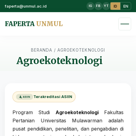
faperta@unmul.ac.id
ID
EN
IG
FB
YT
FAPERTA
UNMUL
BERANDA
/
AGROEKOTEKNOLOGI
Agroekoteknologi
Terakreditasi ASIIN
ASIIN
Program Studi
Agroekoteknologi
Fakultas
Pertanian Universitas Mulawarman adalah
pusat pendidikan, penelitian, dan pengabdian di