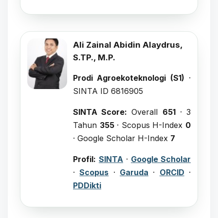
Ali Zainal Abidin Alaydrus,
S.TP., M.P.
Prodi Agroekoteknologi (S1)
·
SINTA ID 6816905
SINTA Score:
Overall
651
· 3
Tahun
355
· Scopus H-Index
0
· Google Scholar H-Index
7
Profil:
SINTA
·
Google Scholar
·
Scopus
·
Garuda
·
ORCID
·
PDDikti