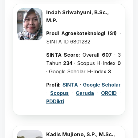
Indah Sriwahyuni, B.Sc.,
M.P.
Prodi Agroekoteknologi (S1)
·
SINTA ID 6801282
SINTA Score:
Overall
607
· 3
Tahun
234
· Scopus H-Index
0
· Google Scholar H-Index
3
Profil:
SINTA
·
Google Scholar
·
Scopus
·
Garuda
·
ORCID
·
PDDikti
Kadis Mujiono, S.P., M.Sc.,