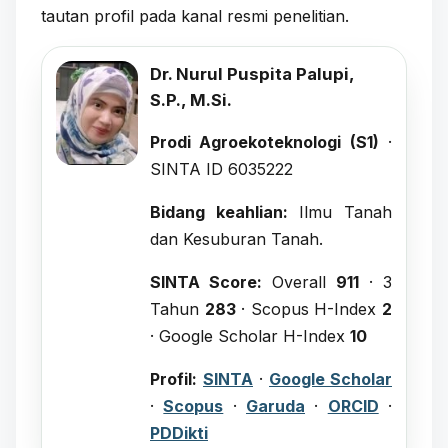
tautan profil pada kanal resmi penelitian.
Dr. Nurul Puspita Palupi,
S.P., M.Si.
Prodi Agroekoteknologi (S1)
·
SINTA ID 6035222
Bidang keahlian:
Ilmu Tanah
dan Kesuburan Tanah.
SINTA Score:
Overall
911
· 3
Tahun
283
· Scopus H-Index
2
· Google Scholar H-Index
10
Profil:
SINTA
·
Google Scholar
·
Scopus
·
Garuda
·
ORCID
·
PDDikti