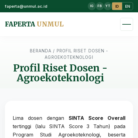
faperta@unmul.ac.id
ID
EN
IG
FB
YT
FAPERTA
UNMUL
BERANDA
/
PROFIL RISET DOSEN -
AGROEKOTEKNOLOGI
Profil Riset Dosen -
Agroekoteknologi
Lima dosen dengan
SINTA Score Overall
tertinggi (lalu SINTA Score 3 Tahun) pada
Program Studi Agroekoteknologi, beserta