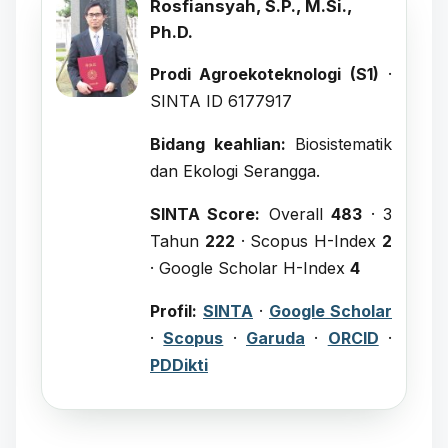
Rosfiansyah, S.P., M.Si.,
Ph.D.
Prodi Agroekoteknologi (S1)
·
SINTA ID 6177917
Bidang keahlian:
Biosistematik
dan Ekologi Serangga.
SINTA Score:
Overall
483
· 3
Tahun
222
· Scopus H-Index
2
· Google Scholar H-Index
4
Profil:
SINTA
·
Google Scholar
·
Scopus
·
Garuda
·
ORCID
·
PDDikti