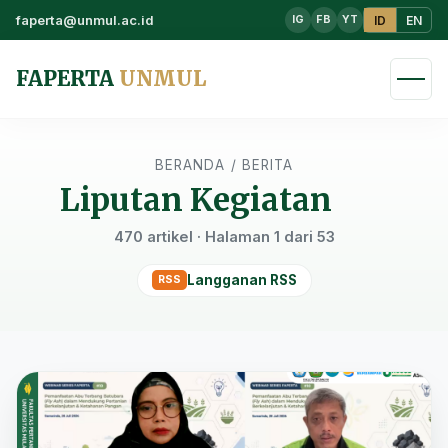
faperta@unmul.ac.id
ID
EN
IG
FB
YT
FAPERTA
UNMUL
BERANDA
/
BERITA
Liputan Kegiatan
470 artikel · Halaman 1 dari 53
Langganan RSS