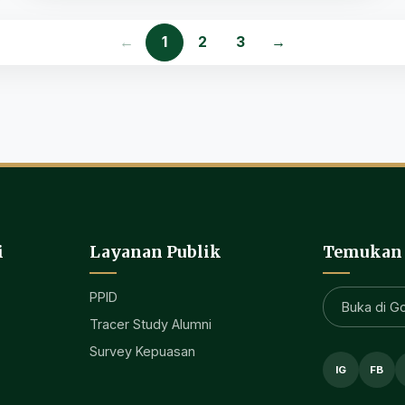
←
1
2
3
→
i
Layanan Publik
Temukan
PPID
Buka di G
Tracer Study Alumni
Survey Kepuasan
IG
FB