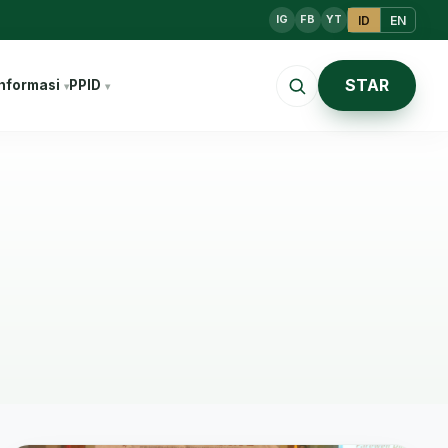
ID
EN
IG
FB
YT
STAR
nformasi
PPID