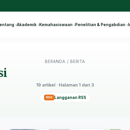
entang
Akademik
Kemahasiswaan
Penelitian & Pengabdian
I
BERANDA
/
BERITA
si
19 artikel · Halaman 1 dari 3
Langganan RSS