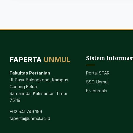
Sistem Informas
FAPERTA
UNMUL
Portal STAR
Fakultas Pertanian
Jl. Pasir Balengkong, Kampus
SSO Unmul
Gunung Kelua
E-Journals
Samarinda, Kalimantan Timur
75119
+62 541 749 159
faperta@unmul.ac.id