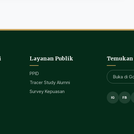
i
Layanan Publik
Temukan
PPID
Buka di G
Tracer Study Alumni
Survey Kepuasan
IG
FB