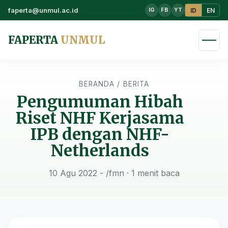
faperta@unmul.ac.id
ID
EN
IG
FB
YT
FAPERTA
UNMUL
BERANDA
/
BERITA
Pengumuman Hibah
Riset NHF Kerjasama
IPB dengan NHF-
Netherlands
10 Agu 2022 - /fmn
· 1 menit baca