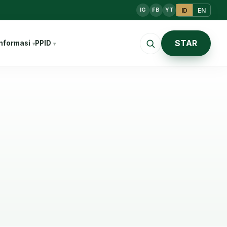
ID
EN
IG
FB
YT
STAR
nformasi
PPID