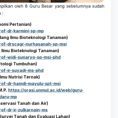
itampilkan oleh 8 Guru Besar yang sebelumnya sudah
 :
onomi Pertanian)
rof-dr-karmini-sp-mp
Bidang Ilmu Bioteknologi Tanaman)
prof-drscagr-nurhasanah-sp-msi
ng Ilmu Bioteknologi Tanaman)
prof-widi-sunaryo-sp-msi-phd
matologi Tumbuhan)
rof-ir-suyadi-ms-phd
Ilmu Nutrisi Ternak)
prof-dr-hamdi-mayulu-spt-msi
M.P.
https://orasi.unmul.ac.id/web/guru-
-daru-mp
onservasi Tanah dan Air)
rof-dr-ir-zulkarnain-ms
u Survei Tanah dan Evaluasi Lahan)