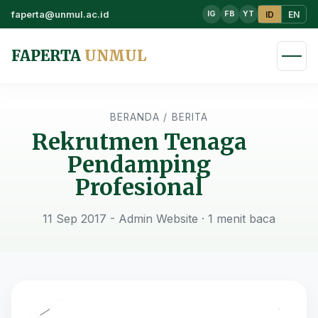
faperta@unmul.ac.id
ID
EN
IG
FB
YT
FAPERTA
UNMUL
BERANDA
/
BERITA
Rekrutmen Tenaga
Pendamping
Profesional
11 Sep 2017 - Admin Website
· 1 menit baca