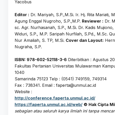
Yacobus
Editor :
Dr. Mariyah, S.P.,M.Si. Ir. Hj. Rita Mariat
Agung Enggal Nugroho, S.P.,M.P.
Reviewer :
Dr. Ma
sc. Agr. Nurhasanah, S.P., M.Si. Dr. Kadis Mujiono,
Widuri, S.P., M.P. Saripah Nurfilah, S.Pd., M.Sc. Qur
Nur Amaliah, S. TP, M.Si.
Cover dan Layout:
Herna
Nugraha, S.P.
ISBN: 978-602-52118-3-6
Diterbitkan : Agustus 2
Fakultas Pertanian Universitas Mulawarman Kampu
1040
Samarinda 75123 Telp : (0541) 749159, 749314
Fax : 738341. Email : faperta@unmul.ac.id
Website :
http://conference.faperta.unmul.ac.id/
https://faperta.unmul.ac.id/web/
© Hak Cipta Mi
sebagian atau seluruh karya ilmiah ini tanpa men