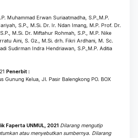
i, M.P. Muhammad Erwan Suriaatmadha, S.P.,M.P.
riyah, S.P., M.Si. Dr. Ir. Ndan Imang, M.P. Prof. Dr.
 S.P., M.Si. Dr. Miftahur Rohmah, S.P., M.P. Nike
ratu Aini, S. Gz., M.Si. drh. Fikri Ardhani, M. Sc.
di Sudirman Indra Hendriawan, S.P.,M.P. Aditia
021
Penerbit :
s Gunung Kelua, Jl. Pasir Balengkong PO. BOX
lik Faperta UNMUL, 2021
Dilarang mengutip
cantumkan atau menyebutkan sumbernya. Dilarang