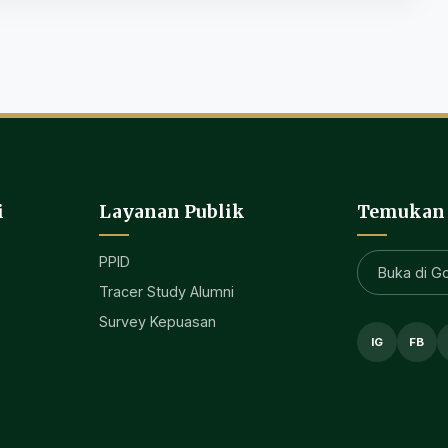
i
Layanan Publik
Temukan
PPID
Buka di G
Tracer Study Alumni
Survey Kepuasan
IG
FB