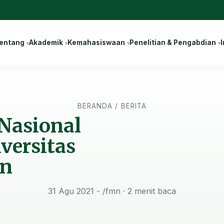
entang
Akademik
Kemahasiswaan
Penelitian & Pengabdian
I
BERANDA
/
BERITA
Nasional
versitas
n
31 Agu 2021 - /fmn
· 2 menit baca