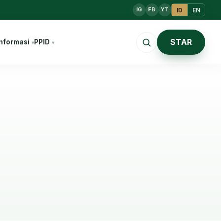
ID
EN
IG
FB
YT
STAR
nformasi
PPID