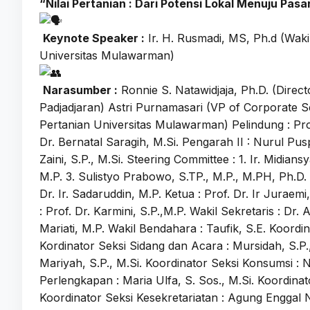
“Nilai Pertanian : Dari Potensi Lokal Menuju Pas
Keynote Speaker :
Ir. H. Rusmadi, MS, Ph.d (Waki
Universitas Mulawarman)
Narasumber :
Ronnie S. Natawidjaja, Ph.D. (Direct
Padjadjaran) Astri Purnamasari (VP of Corporate 
Pertanian Universitas Mulawarman) Pelindung : Prof.
Dr. Bernatal Saragih, M.Si. Pengarah II : Nurul Pusp
Zaini, S.P., M.Si. Steering Committee : 1. Ir. Midian
M.P. 3. Sulistyo Prabowo, S.TP., M.P., M.PH, Ph.D.
Dr. Ir. Sadaruddin, M.P. Ketua : Prof. Dr. Ir Juraemi, 
: Prof. Dr. Karmini, S.P.,M.P. Wakil Sekretaris : Dr.
Mariati, M.P. Wakil Bendahara : Taufik, S.E. Koordin
Kordinator Seksi Sidang dan Acara : Mursidah, S.P.
Mariyah, S.P., M.Si. Koordinator Seksi Konsumsi : 
Perlengkapan : Maria Ulfa, S. Sos., M.Si. Koordinat
Koordinator Seksi Kesekretariatan : Agung Enggal 