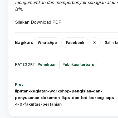
mengumumkan dan memperbanyak sebagian atau selu
izin.
Silakan Download PDF
KLIK DISINI
Bagikan:
WhatsApp
Facebook
X
Salin t
KATEGORI:
Penelitian
Publikasi terbaru
Prev
liputan-kegiatan-workshop-pengisian-dan-
penyusunan-dokumen-lkps-dan-led-borang-iaps-
4-0-fakultas-pertanian