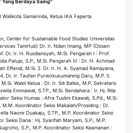
ar Yang Berdaya Saing”
l Walikota Samarinda, Ketua IKA Faperta
or, Center for Sustainable Food Studies Universitas
Services TaniHub) Dr. Ir. Ndan Imang, MP (Dosen
 Dr. Ir. H. Rusdiansyah, M.Si. Pengarah I : Prof.
ita Palupi, S.P., M.Si. Pengarah III : Dr. H. Achmad
syah Effendi, M.Si. 2. Dr. Ir. H. A. Syamad Ramayana,
 4. Dr. Ir. Taufan Purwokusumaning Daru, M.P. 5.
M.Si. Wakil Ketua : Dr. Ir. Siti Balkis, M.P. Sekretaris
 Aswita Emmawat, S.TP., M.Si. Bendahara : Ir. Hj. Rita
ator Seksi Humas : Afra Tustini Ekawati, S.Pd., M.Si.
, M.M. Koordinator Seksi Makalah/Prosiding : Dr.
Nella Naomi Duakaju, S.TP., M.P. Koordinator Seksi
or Seksi Dana : Hj. Syarifah Maryam, S.P., M.P.
Nugroho, S.P., M.P. Koordinator Seksi Keamanan :