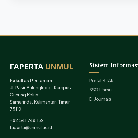
Sistem Informas
FAPERTA
UNMUL
Portal STAR
Fakultas Pertanian
Jl. Pasir Balengkong, Kampus
SSO Unmul
Gunung Kelua
E-Journals
Samarinda, Kalimantan Timur
75119
+62 541 749 159
faperta@unmul.ac.id