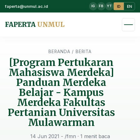
faperta@unmul.ac.id
ID
EN
IG
FB
YT
FAPERTA
UNMUL
BERANDA
/
BERITA
[Program Pertukaran
Mahasiswa Merdeka]
Panduan Merdeka
Belajar - Kampus
Merdeka Fakultas
Pertanian Universitas
Mulawarman
14 Jun 2021 - /fmn
· 1 menit baca