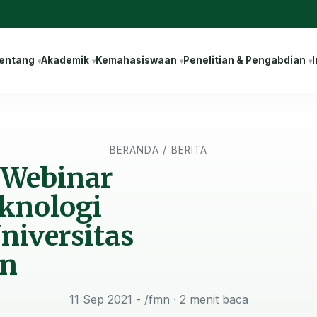
entang
Akademik
Kemahasiswaan
Penelitian & Pengabdian
I
BERANDA
/
BERITA
 Webinar
knologi
niversitas
n
11 Sep 2021 - /fmn
· 2 menit baca