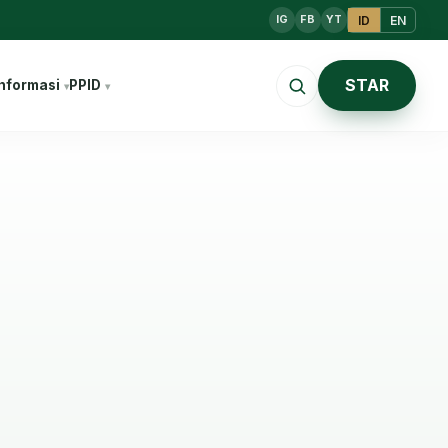
ID
EN
IG
FB
YT
STAR
nformasi
PPID