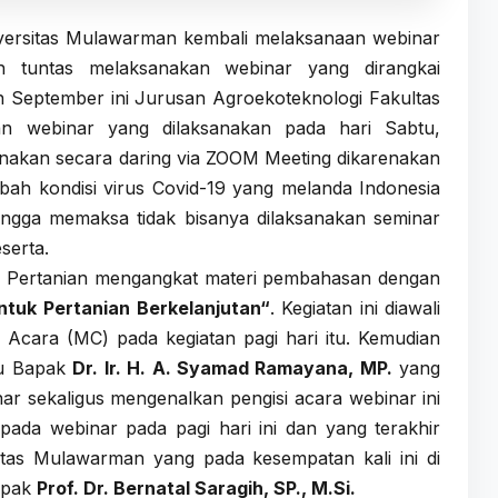
iversitas Mulawarman kembali melaksanaan webinar
h tuntas melaksanakan webinar yang dirangkai
n September ini Jurusan Agroekoteknologi Fakultas
an webinar yang dilaksanakan pada hari Sabtu,
sanakan secara daring via ZOOM Meeting dikarenakan
abah kondisi virus Covid-19 yang melanda Indonesia
ingga memaksa tidak bisanya dilaksanakan seminar
serta.
as Pertanian mengangkat materi pembahasan dengan
tuk Pertanian Berkelanjutan
“
. Kegiatan ini diawali
 Acara (MC) pada kegiatan pagi hari itu. Kemudian
itu Bapak
Dr. Ir. H. A. Syamad Ramayana, MP.
yang
 sekaligus mengenalkan pengisi acara webinar ini
pada webinar pada pagi hari ini dan yang terakhir
itas Mulawarman yang pada kesempatan kali ini di
Bapak
Prof. Dr. Bernatal Saragih, SP., M.Si.