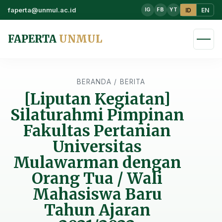
faperta@unmul.ac.id
ID
EN
IG
FB
YT
FAPERTA
UNMUL
BERANDA
/
BERITA
[Liputan Kegiatan]
Silaturahmi Pimpinan
Fakultas Pertanian
Universitas
Mulawarman dengan
Orang Tua / Wali
Mahasiswa Baru
Tahun Ajaran