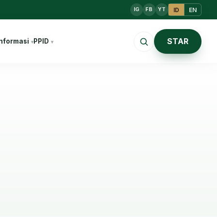
ID
EN
IG
FB
YT
STAR
nformasi
PPID