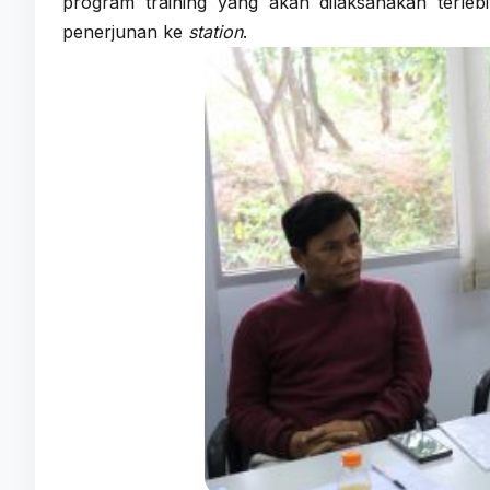
program training yang akan dilaksanakan terle
penerjunan ke
station
.