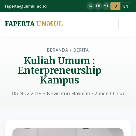
faperta@unmul.ac.id
ID
EN
IG
FB
YT
FAPERTA
UNMUL
BERANDA
/
BERITA
Kuliah Umum :
Enterpreneurship
Kampus
05 Nov 2019 - Navisatun Halimah
· 2 menit baca