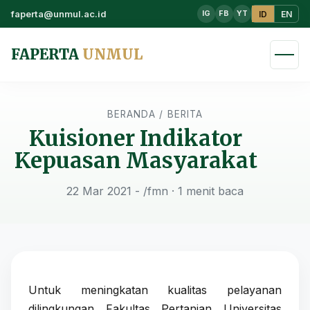
faperta@unmul.ac.id
ID
EN
IG
FB
YT
FAPERTA
UNMUL
BERANDA
/
BERITA
Kuisioner Indikator
Kepuasan Masyarakat
22 Mar 2021 - /fmn
· 1 menit baca
Untuk meningkatan kualitas pelayanan
dilingkungan Fakultas Pertanian Universitas