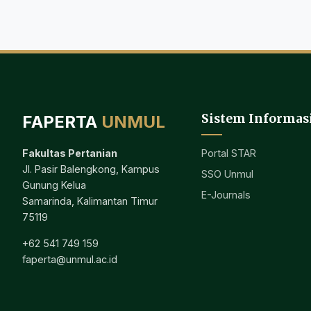
Sistem Informas
FAPERTA
UNMUL
Portal STAR
Fakultas Pertanian
Jl. Pasir Balengkong, Kampus
SSO Unmul
Gunung Kelua
E-Journals
Samarinda, Kalimantan Timur
75119
+62 541 749 159
faperta@unmul.ac.id