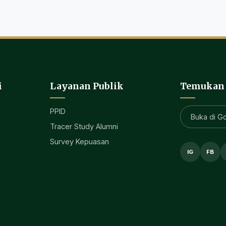
i
Layanan Publik
Temukan
PPID
Buka di G
Tracer Study Alumni
Survey Kepuasan
IG
FB