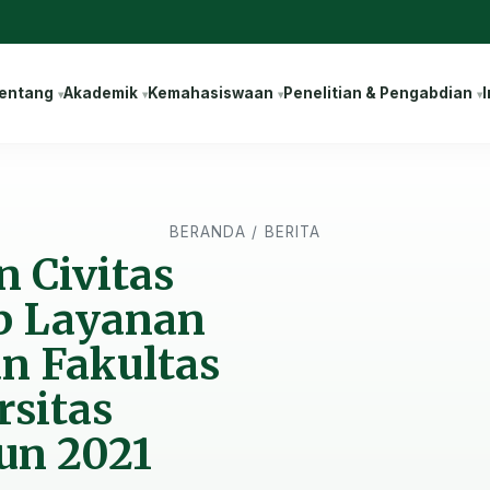
entang
Akademik
Kemahasiswaan
Penelitian & Pengabdian
I
BERANDA
/
BERITA
 Civitas
p Layanan
n Fakultas
rsitas
un 2021