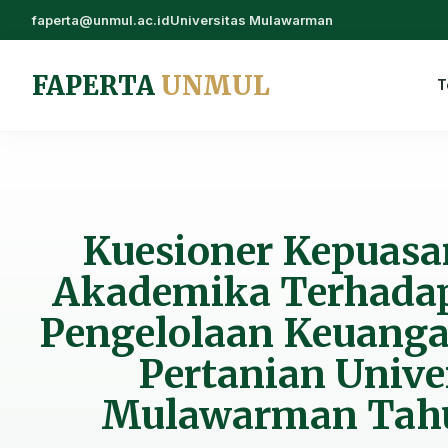
faperta@unmul.ac.id
Universitas Mulawarman
FAPERTA
UNMUL
T
Kuesioner Kepuasan
Akademika Terhada
Pengelolaan Keuanga
Pertanian Unive
Mulawarman Tah