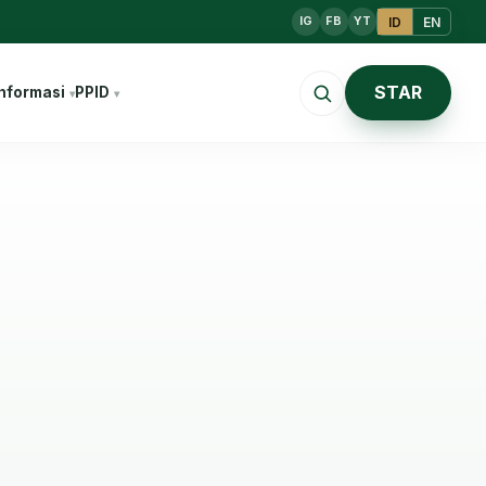
ID
EN
IG
FB
YT
STAR
nformasi
PPID