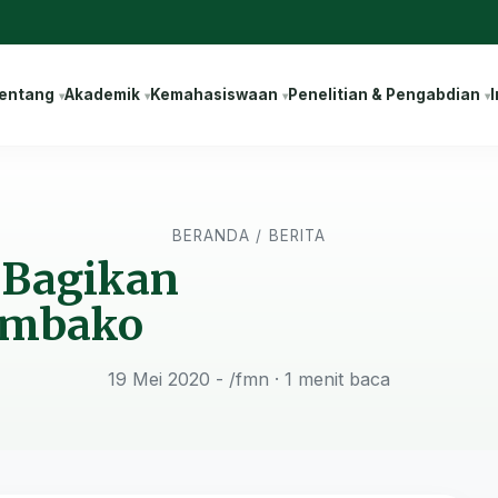
entang
Akademik
Kemahasiswaan
Penelitian & Pengabdian
I
BERANDA
/
BERITA
 Bagikan
embako
19 Mei 2020 - /fmn
· 1 menit baca