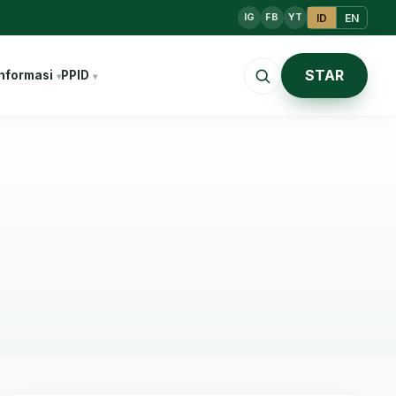
ID
EN
IG
FB
YT
STAR
nformasi
PPID