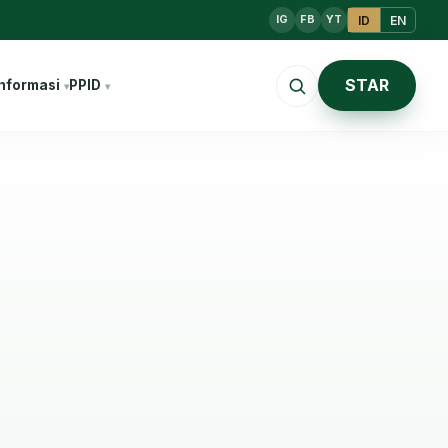
ID
EN
IG
FB
YT
STAR
nformasi
PPID