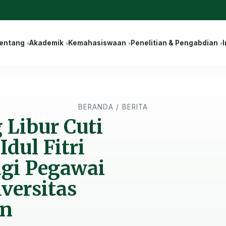
entang
Akademik
Kemahasiswaan
Penelitian & Pengabdian
I
BERANDA
/
BERITA
 Libur Cuti
dul Fitri
gi Pegawai
versitas
n