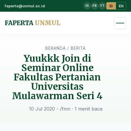
faperta@unmul.ac.id
ID
EN
IG
FB
YT
FAPERTA
UNMUL
BERANDA
/
BERITA
Yuukkk Join di
Seminar Online
Fakultas Pertanian
Universitas
Mulawarman Seri 4
10 Jul 2020 - /fmn
· 1 menit baca