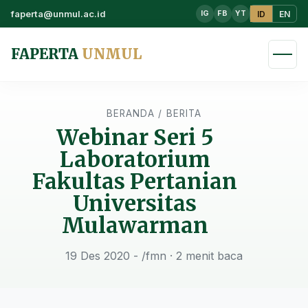
faperta@unmul.ac.id
ID
EN
IG
FB
YT
FAPERTA
UNMUL
BERANDA
/
BERITA
Webinar Seri 5
Laboratorium
Fakultas Pertanian
Universitas
Mulawarman
19 Des 2020 - /fmn
· 2 menit baca