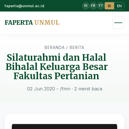
faperta@unmul.ac.id
ID
EN
IG
FB
YT
FAPERTA
UNMUL
BERANDA
/
BERITA
Silaturahmi dan Halal
Bihalal Keluarga Besar
Fakultas Pertanian
02 Jun 2020 - /fmn
· 2 menit baca