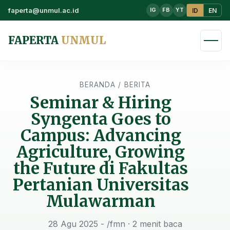
faperta@unmul.ac.id
ID
EN
IG
FB
YT
FAPERTA
UNMUL
BERANDA
/
BERITA
Seminar & Hiring
Syngenta Goes to
Campus: Advancing
Agriculture, Growing
the Future di Fakultas
Pertanian Universitas
Mulawarman
28 Agu 2025 - /fmn
· 2 menit baca