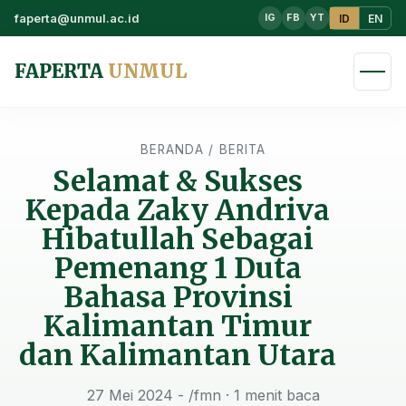
faperta@unmul.ac.id
ID
EN
IG
FB
YT
FAPERTA
UNMUL
BERANDA
/
BERITA
Selamat & Sukses
Kepada Zaky Andriva
Hibatullah Sebagai
Pemenang 1 Duta
Bahasa Provinsi
Kalimantan Timur
dan Kalimantan Utara
27 Mei 2024 - /fmn
· 1 menit baca