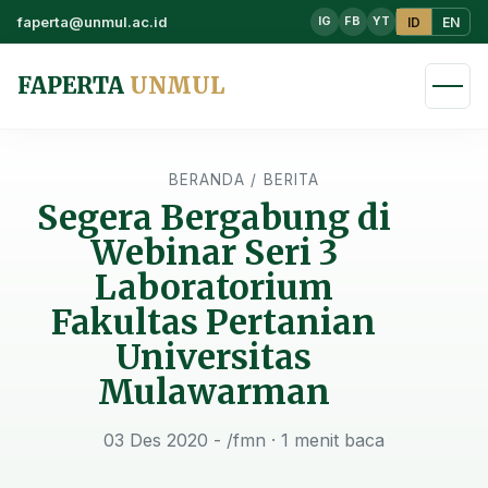
faperta@unmul.ac.id
ID
EN
IG
FB
YT
FAPERTA
UNMUL
BERANDA
/
BERITA
Segera Bergabung di
Webinar Seri 3
Laboratorium
Fakultas Pertanian
Universitas
Mulawarman
03 Des 2020 - /fmn
· 1 menit baca