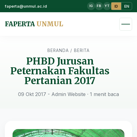
faperta@unmul.ac.id
ID
EN
IG
FB
YT
FAPERTA
UNMUL
BERANDA
/
BERITA
PHBD Jurusan
Peternakan Fakultas
Pertanian 2017
09 Okt 2017 - Admin Website
· 1 menit baca