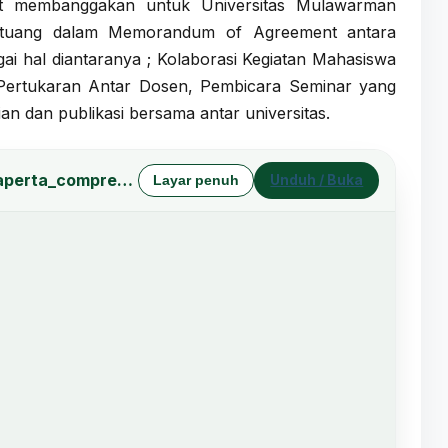
gat membanggakan untuk Universitas Mulawarman
ertuang dalam Memorandum of Agreement antara
i hal diantaranya ; Kolaborasi Kegiatan Mahasiswa
rtukaran Antar Dosen, Pembicara Seminar yang
ian dan publikasi bersama antar universitas.
Kerjasama-Universitas-Islam-Sultan-Ali-dan-Faperta_compressed.pdf
Unduh / Buka
Layar penuh