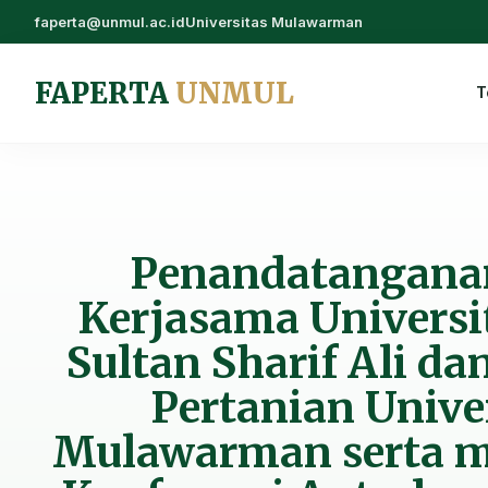
faperta@unmul.ac.id
Universitas Mulawarman
FAPERTA
UNMUL
T
Penandatangan
Kerjasama Universi
Sultan Sharif Ali da
Pertanian Unive
Mulawarman serta m