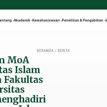
entang
Akademik
Kemahasiswaan
Penelitian & Pengabdian
I
BERANDA
/
BERITA
an MoA
tas Islam
n Fakultas
rsitas
enghadiri