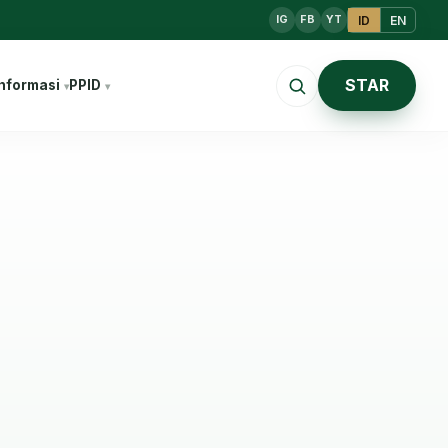
ID
EN
IG
FB
YT
STAR
nformasi
PPID