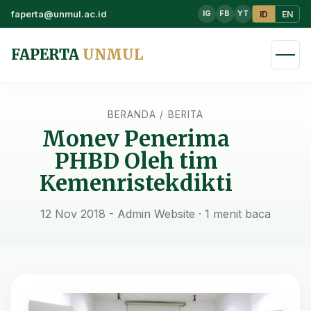
faperta@unmul.ac.id
ID
EN
IG
FB
YT
FAPERTA
UNMUL
BERANDA
/
BERITA
Monev Penerima
PHBD Oleh tim
Kemenristekdikti
12 Nov 2018 - Admin Website
· 1 menit baca