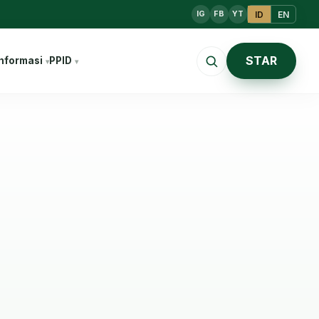
ID
EN
IG
FB
YT
STAR
nformasi
PPID