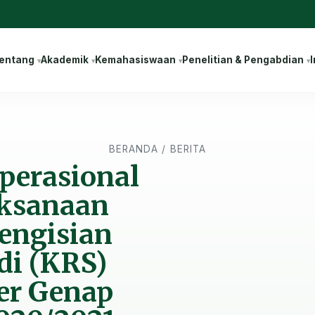
entang
Akademik
Kemahasiswaan
Penelitian & Pengabdian
I
BERANDA
/
BERITA
perasional
aksanaan
Pengisian
di (KRS)
er Genap