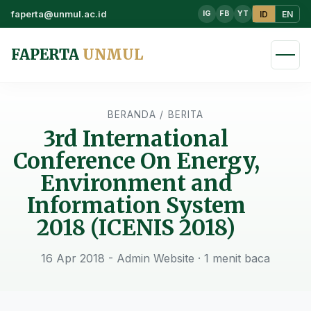
faperta@unmul.ac.id
ID
EN
IG
FB
YT
FAPERTA
UNMUL
BERANDA
/
BERITA
3rd International
Conference On Energy,
Environment and
Information System
2018 (ICENIS 2018)
16 Apr 2018 - Admin Website
· 1 menit baca