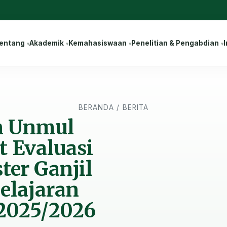
entang
Akademik
Kemahasiswaan
Penelitian & Pengabdian
I
BERANDA
/
BERITA
an Unmul
 Evaluasi
er Ganjil
elajaran
 2025/2026