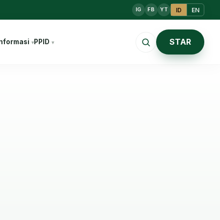
ID
EN
IG
FB
YT
STAR
nformasi
PPID