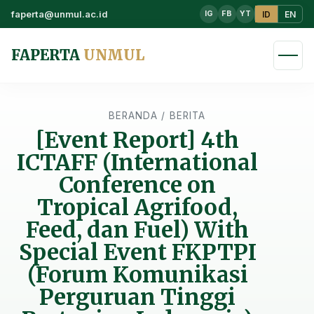
faperta@unmul.ac.id
ID
EN
IG
FB
YT
FAPERTA
UNMUL
BERANDA
/
BERITA
[Event Report] 4th
ICTAFF (International
Conference on
Tropical Agrifood,
Feed, dan Fuel) With
Special Event FKPTPI
(Forum Komunikasi
Perguruan Tinggi