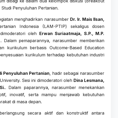
m dibagi ke dalam dua kelompok diskusi (breakout
 Studi Penyuluhan Pertanian.
kegiatan menghadirkan narasumber
Dr. Ir. Mais Ilsan,
tanian Indonesia (LAM-PTIP) sekaligus dosen
 dimoderatori oleh
Erwan Suriaatmaja, S.P., M.P.
.
. Dalam pemaparannya, narasumber memberikan
gan kurikulum berbasis Outcome-Based Education
 penyesuaian kurikulum terhadap kebutuhan industri
i Penyuluhan Pertanian
, hadir sebagai narasumber
niversity. Sesi ini dimoderatori oleh
Dina Lesmana,
Si.
. Dalam paparannya, narasumber menekankan
tif, inovatif, serta mampu menjawab kebutuhan
akat di masa depan.
berlangsung secara aktif dan konstruktif antara