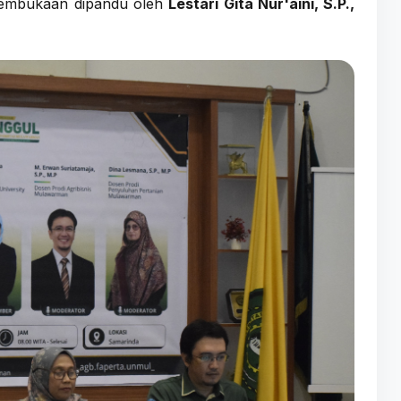
 pembukaan dipandu oleh
Lestari Gita Nur'aini, S.P.,