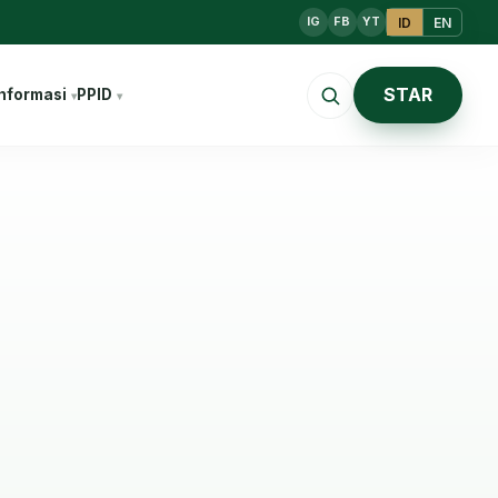
ID
EN
IG
FB
YT
STAR
nformasi
PPID