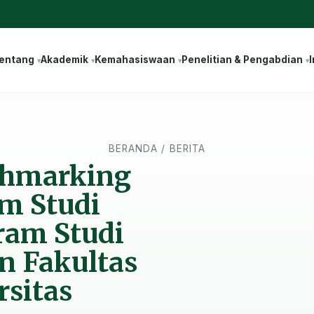
entang
Akademik
Kemahasiswaan
Penelitian & Pengabdian
I
BERANDA
/
BERITA
chmarking
m Studi
ram Studi
n Fakultas
rsitas