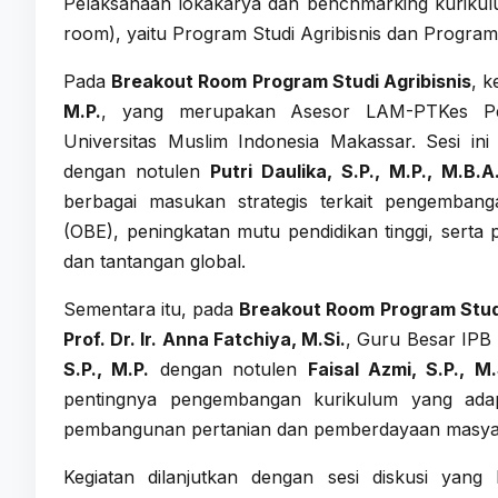
Pelaksanaan lokakarya dan benchmarking kurikulu
room), yaitu Program Studi Agribisnis dan Program
Pada
Breakout Room Program Studi Agribisnis
, 
M.P.
, yang merupakan Asesor LAM-PTKes Per
Universitas Muslim Indonesia Makassar. Sesi ini
dengan notulen
Putri Daulika, S.P., M.P., M.B.A
berbagai masukan strategis terkait pengemban
(OBE), peningkatan mutu pendidikan tinggi, serta
dan tantangan global.
Sementara itu, pada
Breakout Room Program Stud
Prof. Dr. Ir. Anna Fatchiya, M.Si.
, Guru Besar IPB U
S.P., M.P.
dengan notulen
Faisal Azmi, S.P., M.
pentingnya pengembangan kurikulum yang adap
pembangunan pertanian dan pemberdayaan masyar
Kegiatan dilanjutkan dengan sesi diskusi yang 