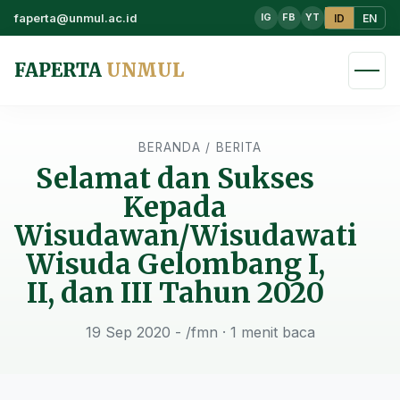
faperta@unmul.ac.id
ID
EN
IG
FB
YT
FAPERTA
UNMUL
BERANDA
/
BERITA
Selamat dan Sukses
Kepada
Wisudawan/Wisudawati
Wisuda Gelombang I,
II, dan III Tahun 2020
19 Sep 2020 - /fmn
· 1 menit baca