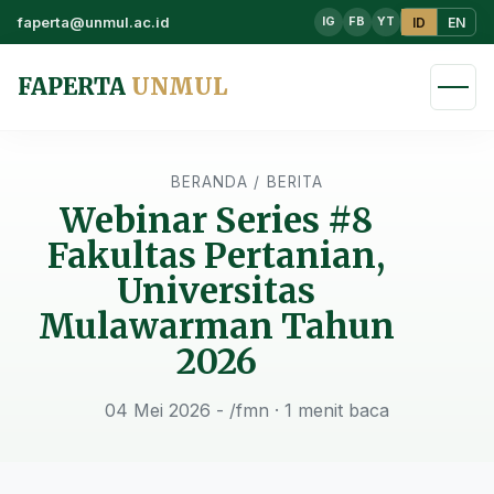
faperta@unmul.ac.id
ID
EN
IG
FB
YT
FAPERTA
UNMUL
BERANDA
/
BERITA
Webinar Series #8
Fakultas Pertanian,
Universitas
Mulawarman Tahun
2026
04 Mei 2026 - /fmn
· 1 menit baca