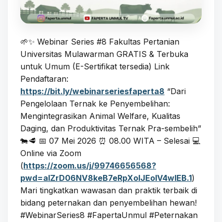
🌱✨ Webinar Series #8 Fakultas Pertanian
Universitas Mulawarman GRATIS & Terbuka
untuk Umum (E-Sertifikat tersedia) Link
Pendaftaran:
https://bit.ly/webinarseriesfaperta8
“Dari
Pengelolaan Ternak ke Penyembelihan:
Mengintegrasikan Animal Welfare, Kualitas
Daging, dan Produktivitas Ternak Pra-sembelih”
🐄🥩 📅 07 Mei 2026 ⏰ 08.00 WITA – Selesai 💻
Online via Zoom
(
https://zoom.us/j/99746656568?
pwd=aIZrD06NV8keB7eRpXolJEolV4wlEB.1
)
Mari tingkatkan wawasan dan praktik terbaik di
bidang peternakan dan penyembelihan hewan!
#WebinarSeries8 #FapertaUnmul #Peternakan