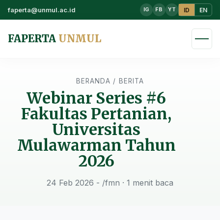
faperta@unmul.ac.id
ID
EN
IG
FB
YT
FAPERTA
UNMUL
BERANDA
/
BERITA
Webinar Series #6
Fakultas Pertanian,
Universitas
Mulawarman Tahun
2026
24 Feb 2026 - /fmn
· 1 menit baca