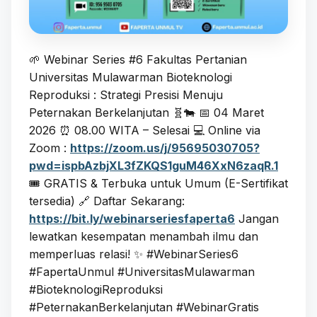
🌱 Webinar Series #6 Fakultas Pertanian
Universitas Mulawarman Bioteknologi
Reproduksi : Strategi Presisi Menuju
Peternakan Berkelanjutan 🧬🐄 📅 04 Maret
2026 ⏰ 08.00 WITA – Selesai 💻 Online via
Zoom :
https://zoom.us/j/95695030705?
pwd=ispbAzbjXL3fZKQS1guM46XxN6zaqR.1
🎟️ GRATIS & Terbuka untuk Umum (E-Sertifikat
tersedia) 🔗 Daftar Sekarang:
https://bit.ly/webinarseriesfaperta6
Jangan
lewatkan kesempatan menambah ilmu dan
memperluas relasi! ✨ #WebinarSeries6
#FapertaUnmul #UniversitasMulawarman
#BioteknologiReproduksi
#PeternakanBerkelanjutan #WebinarGratis