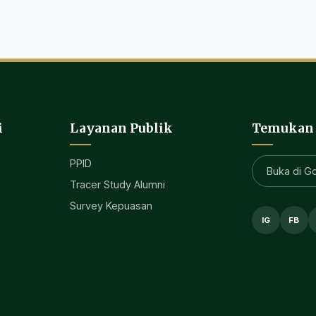
i
Layanan Publik
Temukan
PPID
Buka di G
Tracer Study Alumni
Survey Kepuasan
IG
FB