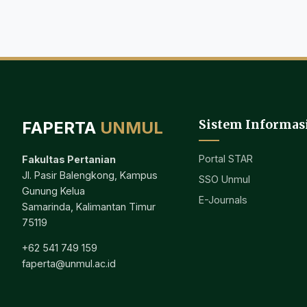
Sistem Informas
FAPERTA
UNMUL
Portal STAR
Fakultas Pertanian
Jl. Pasir Balengkong, Kampus
SSO Unmul
Gunung Kelua
E-Journals
Samarinda, Kalimantan Timur
75119
+62 541 749 159
faperta@unmul.ac.id