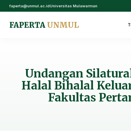
faperta@unmul.ac.id
Universitas Mulawarman
FAPERTA
UNMUL
T
Undangan Silatur
Halal Bihalal Kelua
Fakultas Perta