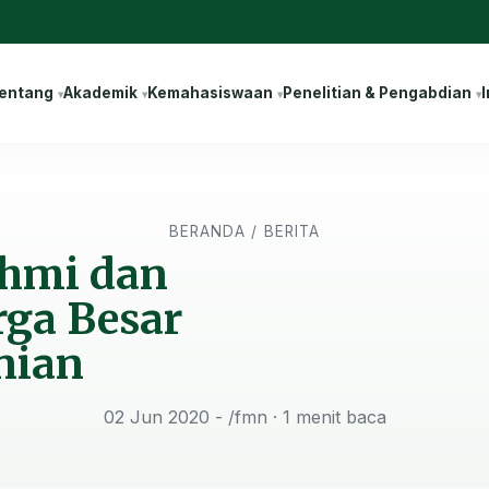
entang
Akademik
Kemahasiswaan
Penelitian & Pengabdian
I
BERANDA
/
BERITA
ahmi dan
rga Besar
nian
02 Jun 2020 - /fmn
· 1 menit baca