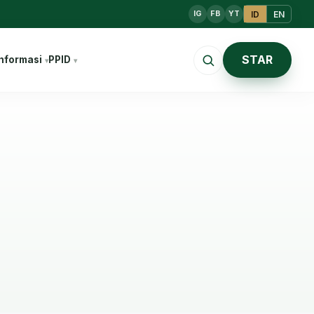
ID
EN
IG
FB
YT
STAR
nformasi
PPID