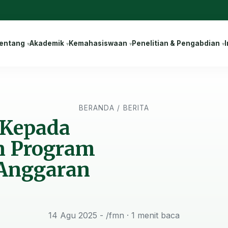
entang
Akademik
Kemahasiswaan
Penelitian & Pengabdian
I
BERANDA
/
BERITA
 Kepada
n Program
Anggaran
14 Agu 2025 - /fmn
· 1 menit baca