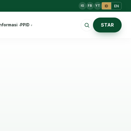
ID
EN
IG
FB
YT
STAR
nformasi
PPID