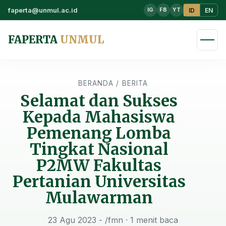
faperta@unmul.ac.id
ID
EN
IG
FB
YT
FAPERTA
UNMUL
BERANDA
/
BERITA
Selamat dan Sukses
Kepada Mahasiswa
Pemenang Lomba
Tingkat Nasional
P2MW Fakultas
Pertanian Universitas
Mulawarman
23 Agu 2023 - /fmn
· 1 menit baca