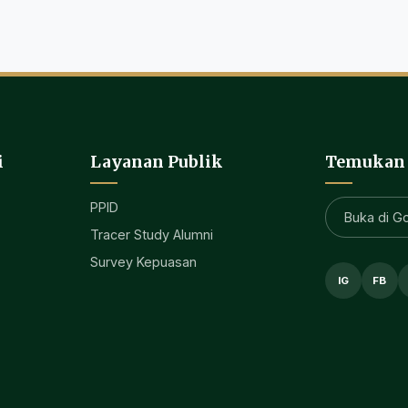
i
Layanan Publik
Temukan
PPID
Buka di G
Tracer Study Alumni
Survey Kepuasan
IG
FB