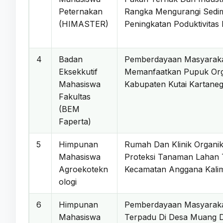
Peternakan
Rangka Mengurangi Sedi
(HIMASTER)
Peningkatan Poduktivita
4
Badan
Pemberdayaan Masyaraka
Eksekkutif
Memanfaatkan Pupuk Org
Mahasiswa
Kabupaten Kutai Kartan
Fakultas
(BEM
Faperta)
5
Himpunan
Rumah Dan Klinik Organi
Mahasiswa
Proteksi Tanaman Lahan T
Agroekotekn
Kecamatan Anggana Kali
ologi
6
Himpunan
Pemberdayaan Masyarakat
Mahasiswa
Terpadu Di Desa Muang 