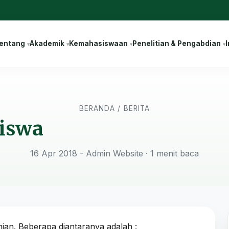
entang
Akademik
Kemahasiswaan
Penelitian & Pengabdian
I
BERANDA
/
BERITA
siswa
16 Apr 2018 - Admin Website
· 1 menit baca
nian. Beberapa diantaranya adalah :