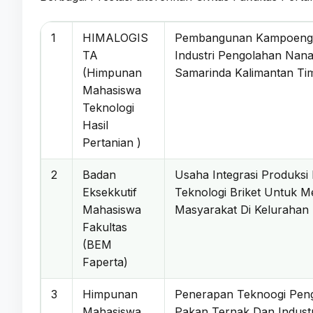
1
HIMALOGIS
Pembangunan Kampoeng 
TA
Industri Pengolahan Nanas
(Himpunan
Samarinda Kalimantan T
Mahasiswa
Teknologi
Hasil
Pertanian )
2
Badan
Usaha Integrasi Produks
Eksekkutif
Teknologi Briket Untuk 
Mahasiswa
Masyarakat Di Keluraha
Fakultas
(BEM
Faperta)
3
Himpunan
Penerapan Teknoogi Pen
Mahasiswa
Pakan Ternak Dan Indust