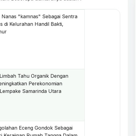
Nanas "kamnas" Sebagai Sentra
 di Kelurahan Handil Bakti,
imur
i Limbah Tahu Organik Dengan
Meningkatkan Perekonomian
n Lempake Samarinda Utara
golahan Eceng Gondok Sebagai
ri Kerajinan Rumah Tangga Dalam