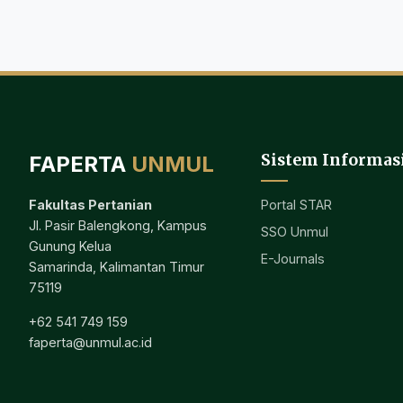
Sistem Informas
FAPERTA
UNMUL
Portal STAR
Fakultas Pertanian
Jl. Pasir Balengkong, Kampus
SSO Unmul
Gunung Kelua
E-Journals
Samarinda, Kalimantan Timur
75119
+62 541 749 159
faperta@unmul.ac.id