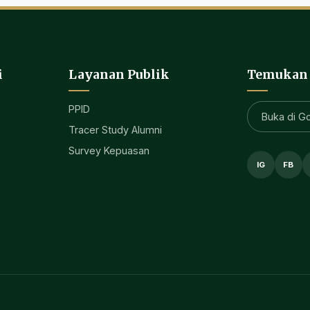
i
Layanan Publik
Temukan
PPID
Buka di G
Tracer Study Alumni
Survey Kepuasan
IG
FB