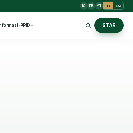
ID
EN
IG
FB
YT
STAR
nformasi
PPID