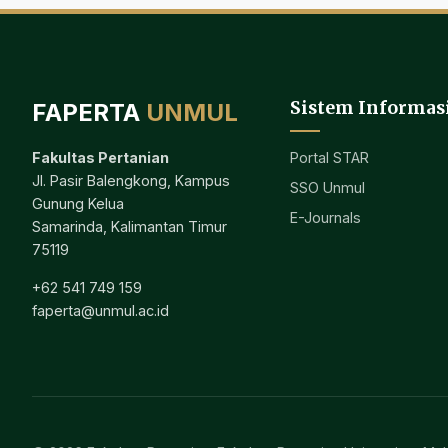
Sistem Informas
FAPERTA
UNMUL
Portal STAR
Fakultas Pertanian
Jl. Pasir Balengkong, Kampus
SSO Unmul
Gunung Kelua
E-Journals
Samarinda, Kalimantan Timur
75119
+62 541 749 159
faperta@unmul.ac.id