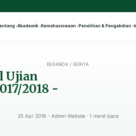
entang
Akademik
Kemahasiswaan
Penelitian & Pengabdian
I
BERANDA
/
BERITA
 Ujian
017/2018 -
25 Apr 2018 - Admin Website
· 1 menit baca