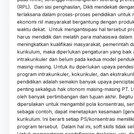
(RPL). Dari sisi penghasilan, Dikti mendekati den
terlaksana dalam proses-proses pendidikan untuk 
ekonomi riil masyarakat bergantung dengan produ
waktu dekat. Untuk mengantisipasi hal tersebut pro
harus mendidik dan melatih para mahasiswa dalam 
meningkatkan kualifikasi masyarakat, pemerintah
kurikulum, maka diperlukan pengaturan yang baik a
intrakurikuler dan belum pada kedua model pendu
masing-masing. Untuk itu diperlukan upaya pendesk
program intrakurikuler, kokurikuler, dan ekstrak
pendidikan adalah semakin banyak upaya penciptaa
penting sekaligus hak otonom masing-masing PT. LO
oleh banyak pertimbangan dan tujuan akhir. Begit
dipersilakan untuk mengambil pola konsentrasi, s
sebagai contoh, dapat menetapkan kesamaan (gene
kurikulum. Ini berarti setiap PS/konsentrasi mem
program tersebut. Dalam hal ini, soft skills tidak 
Untuk mempertajam pendefinisian deskripsi, visi, 