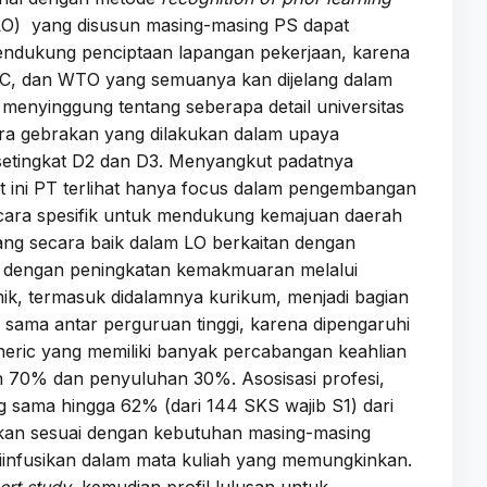
LO) yang disusun masing-masing PS dapat
mendukung penciptaan lapangan pekerjaan, karena
EC, dan WTO yang semuanya kan dijelang dalam
 menyinggung tentang seberapa detail universitas
ara gebrakan yang dilakukan dalam upaya
setingkat D2 dan D3. Menyangkut padatnya
at ini PT terlihat hanya focus dalam pengembangan
ecara spesifik untuk mendukung kemajuan daerah
uang secara baik dalam LO berkaitan dengan
tan dengan peningkatan kemakmuaran melalui
ik, termasuk didalamnya kurikum, menjadi bagian
 sama antar perguruan tinggi, karena dipengaruhi
neric yang memiliki banyak percabangan keahlian
n 70% dan penyuluhan 30%. Asosisasi profesi,
 sama hingga 62% (dari 144 SKS wajib S1) dari
ahkan sesuai dengan kebutuhan masing-masing
i diinfusikan dalam mata kuliah yang memungkinkan.
ert study
, kemudian profil lulusan untuk