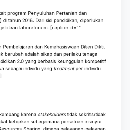
rkait program Penyuluhan Pertanian dan
 tahun 2018. Dari sisi pendidikan, diperlukan
elolaan laboratorium. [caption id=""
ur Pembelajaran dan Kemahasiswaan Ditjen Dikti,
uk berubah adalah sikap dan perilaku tenaga
ndidikan 2.0 yang berbasis keunggulan kompetitif
wa sebagai individu yang
treatment
per individu
]
erkembang karena
stakeholders
tidak sekritis/tidak
gkat kebijakan sebagaimana persatuan insinyur
 Resources Sharing, dimana pelayanan-pelaynan