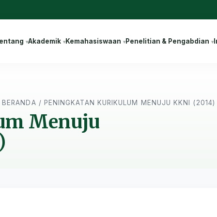
entang
Akademik
Kemahasiswaan
Penelitian & Pengabdian
I
BERANDA
/
PENINGKATAN KURIKULUM MENUJU KKNI (2014)
lum Menuju
)