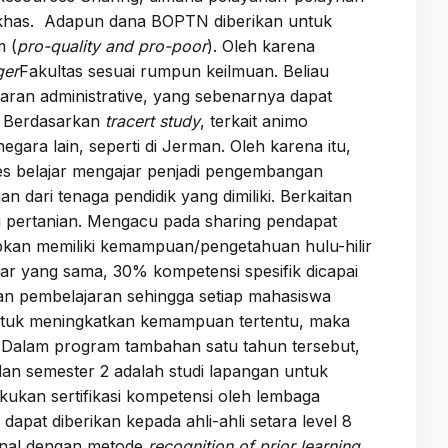
i khas. Adapun dana BOPTN diberikan untuk
m (
pro-quality and pro-poor
). Oleh karena
ger
Fakultas sesuai rumpun keilmuan. Beliau
ran administrative, yang sebenarnya dapat
. Berdasarkan
tracert study
, terkait animo
egara lain, seperti di Jerman. Oleh karena itu,
es belajar mengajar penjadi pengembangan
 dari tenaga pendidik yang dimiliki. Berkaitan
 pertanian. Mengacu pada sharing pendapat
apkan memiliki kemampuan/pengetahuan hulu-hilir
ar yang sama, 30% kompetensi spesifik dicapai
tan pembelajaran sehingga setiap mahasiswa
Untuk meningkatkan kemampuan tertentu, maka
7. Dalam program tambahan satu tahun tersebut,
dan semester 2 adalah studi lapangan untuk
akukan sertifikasi kompetensi oleh lembaga
dapat diberikan kepada ahli-ahli setara level 8
kenal dengan metode
recognition of prior learning