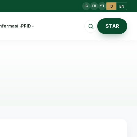
ID
EN
IG
FB
YT
STAR
nformasi
PPID