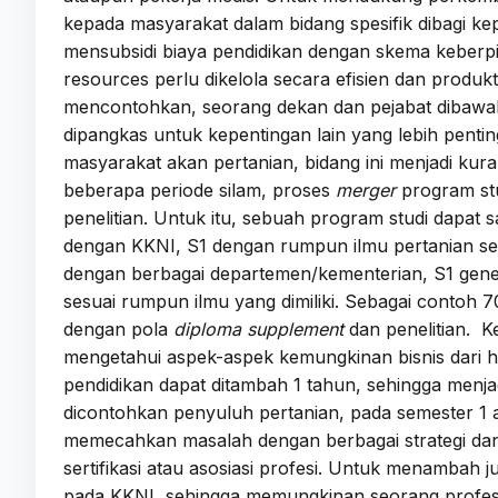
kepada masyarakat dalam bidang spesifik dibagi k
mensubsidi biaya pendidikan dengan skema keberp
resources perlu dikelola secara efisien dan produ
mencontohkan, seorang dekan dan pejabat dibawah
dipangkas untuk kepentingan lain yang lebih pent
masyarakat akan pertanian, bidang ini menjadi kuran
beberapa periode silam, proses
merger
program stu
penelitian. Untuk itu, sebuah program studi dapat 
dengan KKNI, S1 dengan rumpun ilmu pertanian s
dengan berbagai departemen/kementerian, S1 gener
sesuai rumpun ilmu yang dimiliki. Sebagai contoh
dengan pola
diploma supplement
dan penelitian. K
mengetahui aspek-aspek kemungkinan bisnis dari 
pendidikan dapat ditambah 1 tahun, sehingga menja
dicontohkan penyuluh pertanian, pada semester 1 a
memecahkan masalah dengan berbagai strategi dan me
sertifikasi atau asosiasi profesi. Untuk menambah ju
pada KKNI, sehingga memungkinan seorang professi