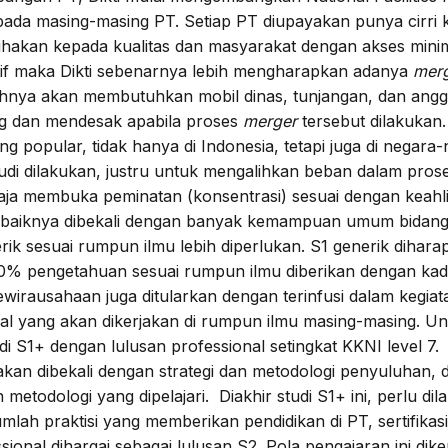
epada masing-masing PT. Setiap PT diupayakan punya cirr
ihakan kepada kualitas dan masyarakat dengan akses mini
ktif maka Dikti sebenarnya lebih mengharapkan adanya
mer
nya akan membutuhkan mobil dinas, tunjangan, dan angga
ing dan mendesak apabila proses
merger
tersebut dilakukan
g popular, tidak hanya di Indonesia, tetapi juga di negara-n
di dilakukan, justru untuk mengalihkan beban dalam pros
saja membuka peminatan (konsentrasi) sesuai dengan keahlian
ebaiknya dibekali dengan banyak kemampuan umum bidang
ik sesuai rumpun ilmu lebih diperlukan. S1 generik dihar
 70% pengetahuan sesuai rumpun ilmu diberikan dengan kad
ewirausahaan juga ditularkan dengan terinfusi dalam kegia
hal yang akan dikerjakan di rumpun ilmu masing-masing. 
di S1+ dengan lulusan professional setingkat KKNI level 
kan dibekali dengan strategi dan metodologi penyuluhan, 
todologi yang dipelajari. Diakhir studi S1+ ini, perlu dil
mlah praktisi yang memberikan pendidikan di PT, sertifikasi 
onal dihargai sebagai lulusan S2. Pola pengajaran ini di