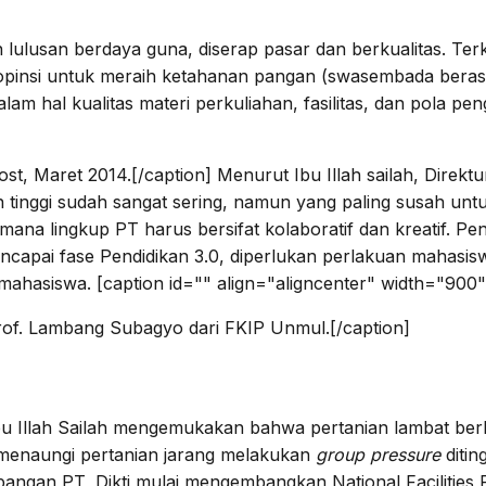
 lulusan berdaya guna, diserap pasar dan berkualitas. Te
insi untuk meraih ketahanan pangan (swasembada beras) di
hal kualitas materi perkuliahan, fasilitas, dan pola peng
st, Maret 2014.[/caption] Menurut Ibu Illah sailah, Direkt
n tinggi sudah sangat sering, namun yang paling susah unt
imana lingkup PT harus bersifat kolaboratif dan kreatif. Pe
ncapai fase Pendidikan 3.0, diperlukan perlakuan mahasis
ahasiswa. [caption id="" align="aligncenter" width="900"
rof. Lambang Subagyo dari FKIP Unmul.[/caption]
 Ibu Illah Sailah mengemukakan bahwa pertanian lambat b
g menaungi pertanian jarang melakukan
group pressure
ditin
ngan PT, Dikti mulai mengembangkan National Facilities