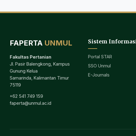
Sistem Informas
FAPERTA
UNMUL
Portal STAR
Fakultas Pertanian
Jl. Pasir Balengkong, Kampus
SSO Unmul
Gunung Kelua
E-Journals
Samarinda, Kalimantan Timur
75119
+62 541 749 159
faperta@unmul.ac.id