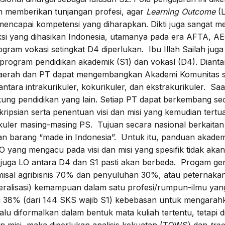
gan memberikan tunjangan profesi, agar
Learning Outcome
(
mencapai kompetensi yang diharapkan. Dikti juga sangat 
ksi yang dihasikan Indonesia, utamanya pada era AFTA, A
gram vokasi setingkat D4 diperlukan. Ibu Illah Sailah juga
program pendidikan akademik (S1) dan vokasl (D4). Diant
 daerah dan PT dapat mengembangkan Akademi Komunitas 
ntara intrakurikuler, kokurikuler, dan ekstrakurikuler. Sa
kung pendidikan yang lain. Setiap PT dapat berkembang s
ripsian serta penentuan visi dan misi yang kemudian tert
urikuler masing-masing PS. Tujuan secara nasional berkai
n barang “made in Indonesia”. Untuk itu, panduan akadem
 yang mengacu pada visi dan misi yang spesifik tidak akan
u juga LO antara D4 dan S1 pasti akan berbeda. Progam ge
emisal agribisnis 70% dan penyuluhan 30%, atau peternaka
ralisasi) kemampuan dalam satu profesi/rumpun-ilmu yang
iliki 38% (dari 144 SKS wajib S1) kebebasan untuk mengar
selalu diformalkan dalam bentuk mata kuliah tertentu, tetap
dan misi, maka diperlukan analisis kekuatan (TOWS) dan
trac