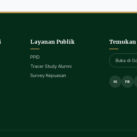
i
Layanan Publik
Temukan
PPID
Buka di G
Tracer Study Alumni
Survey Kepuasan
IG
FB