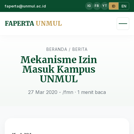
faperta@unmul.ac.id
ID
EN
IG
FB
YT
FAPERTA
UNMUL
BERANDA
/
BERITA
Mekanisme Izin
Masuk Kampus
UNMUL
27 Mar 2020 - /fmn
· 1 menit baca