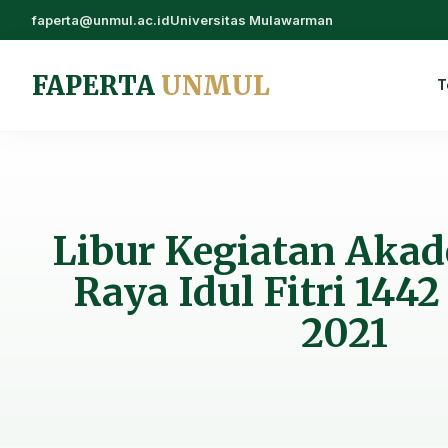
faperta@unmul.ac.id
Universitas Mulawarman
FAPERTA
UNMUL
T
Libur Kegiatan Aka
Raya Idul Fitri 144
2021