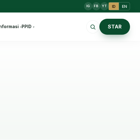
ID
EN
IG
FB
YT
STAR
nformasi
PPID