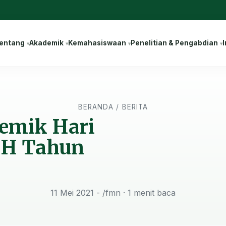
entang
Akademik
Kemahasiswaan
Penelitian & Pengabdian
I
BERANDA
/
BERITA
demik Hari
2 H Tahun
11 Mei 2021 - /fmn
· 1 menit baca