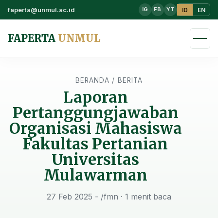
faperta@unmul.ac.id
ID
EN
IG
FB
YT
FAPERTA
UNMUL
BERANDA
/
BERITA
Laporan
Pertanggungjawaban
Organisasi Mahasiswa
Fakultas Pertanian
Universitas
Mulawarman
27 Feb 2025 - /fmn
· 1 menit baca