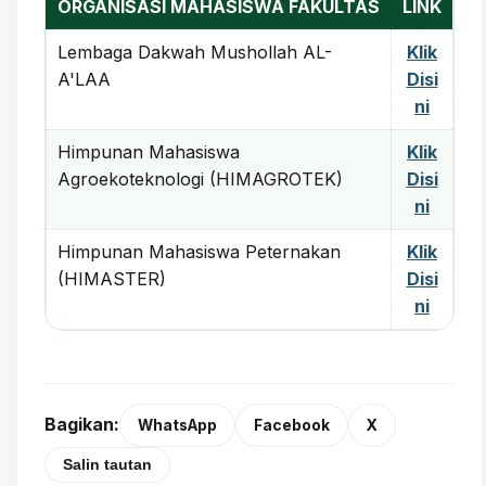
ORGANISASI MAHASISWA FAKULTAS
LINK
Lembaga Dakwah Mushollah AL-
Klik
A'LAA
Disi
ni
Himpunan Mahasiswa
Klik
Agroekoteknologi (HIMAGROTEK)
Disi
ni
Himpunan Mahasiswa Peternakan
Klik
(HIMASTER)
Disi
ni
Bagikan:
WhatsApp
Facebook
X
Salin tautan