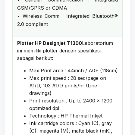
GSM/GPRS or CDMA
• Wireless Comm : Integrated Bluetooth®
2.0 compliant
Plotter HP Designjet T1300
Laboratorium
ini memiliki plotter dengan spesifikasi
sebagai berikut:
Max Print area : 44inch / A0+ (118cm)
Max print speed : 28 sec/page on
A1/D, 103 A1/D prints/hr (Line
drawings)
Print resolution : Up to 2400 x 1200
optimized dpi
Technology : HP Thermal Inkjet
Ink cartridge colors : Cyan (C), gray
(G), magenta (M), matte black (mK),