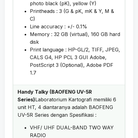
photo black (pK), yellow (Y)
Printheads : 3 (G & pK, mK & Y, M &
C)
Line accuracy : +/- 0.1%
Memory : 32 GB (virtual), 160 GB hard
disk
Print language : HP-GL/2, TIFF, JPEG,
CALS G4, HP PCL 3 GUI Adobe,
PostScript 3 (Optional), Adobe PDF
1.7
Handy Talky (BAOFENG UV-5R
Series)
Laboratorium Kartografi memiliki 6
unit HT, 4 diantaranya adalah BAOFENG
UV-5R Series dengan Spesifikasi :
VHF/ UHF DUAL-BAND TWO WAY
RADIO