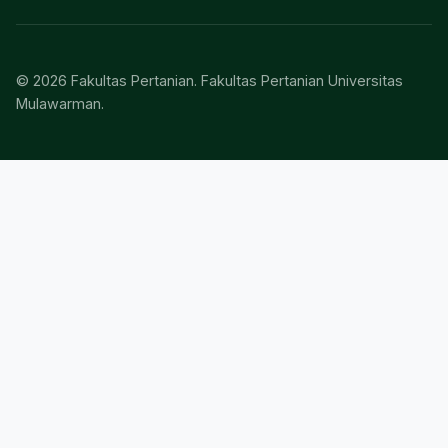
IG
FB
YT
Statistik Pengunjung
Belum ada data publik.
© 2026 Fakultas Pertanian. Fakultas Pertanian Universitas
Mulawarman.