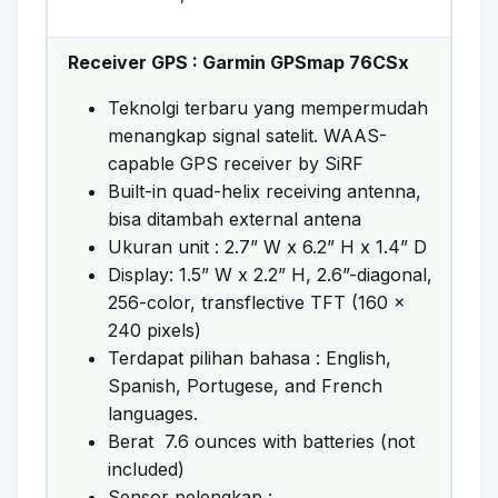
Receiver GPS : Garmin GPSmap 76CSx
Teknolgi terbaru yang mempermudah
menangkap signal satelit. WAAS-
capable GPS receiver by SiRF
Built-in quad-helix receiving antenna,
bisa ditambah external antena
Ukuran unit : 2.7” W x 6.2” H x 1.4” D
Display: 1.5” W x 2.2” H, 2.6”-diagonal,
256-color, transflective TFT (160 x
240 pixels)
Terdapat pilihan bahasa : English,
Spanish, Portugese, and French
languages.
Berat 7.6 ounces with batteries (not
included)
Sensor pelengkap :