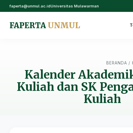
faperta@unmul.ac.id
Universitas Mulawarman
FAPERTA
UNMUL
T
BERANDA
/
Kalender Akademik
Kuliah dan SK Peng
Kuliah