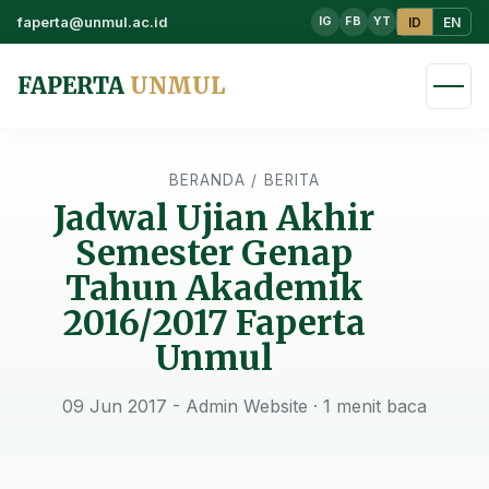
faperta@unmul.ac.id
ID
EN
IG
FB
YT
FAPERTA
UNMUL
BERANDA
/
BERITA
Jadwal Ujian Akhir
Semester Genap
Tahun Akademik
2016/2017 Faperta
Unmul
09 Jun 2017 - Admin Website
· 1 menit baca